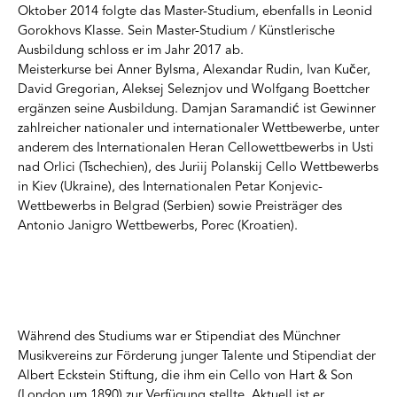
Oktober 2014 folgte das Master-Studium, ebenfalls in Leonid
Gorokhovs Klasse. Sein Master-Studium / Künstlerische
Ausbildung schloss er im Jahr 2017 ab.
Meisterkurse bei Anner Bylsma, Alexandar Rudin, Ivan Kučer,
David Gregorian, Aleksej Seleznjov und Wolfgang Boettcher
ergänzen seine Ausbildung. Damjan Saramandić ist Gewinner
zahlreicher nationaler und internationaler Wettbewerbe, unter
anderem des Internationalen Heran Cellowettbewerbs in Usti
nad Orlici (Tschechien), des Juriij Polanskij Cello Wettbewerbs
in Kiev (Ukraine), des Internationalen Petar Konjevic-
Wettbewerbs in Belgrad (Serbien) sowie Preisträger des
Antonio Janigro Wettbewerbs, Porec (Kroatien).
Während des Studiums war er Stipendiat des Münchner
Musikvereins zur Förderung junger Talente und Stipendiat der
Albert Eckstein Stiftung, die ihm ein Cello von Hart & Son
(London um 1890) zur Verfügung stellte. Aktuell ist er