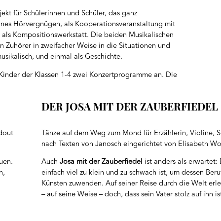
jekt für Schülerinnen und Schüler, das ganz
eines Hörvergnügen, als Kooperationsveranstaltung mit
 als Kompositionswerkstatt. Die beiden Musikalischen
n Zuhörer in zweifacher Weise in die Situationen und
usikalisch, und einmal als Geschichte.
 Kinder der Klassen 1-4 zwei Konzertprogramme an. Die
DER JOSA MIT DER ZAUBERFIEDEL
idout
Tänze auf dem Weg zum Mond für Erzählerin, Violine, Sc
nach Texten von Janosch eingerichtet von Elisabeth W
uen.
Auch
Josa mit der Zauberfiedel
ist anders als erwartet:
n,
einfach viel zu klein und zu schwach ist, um dessen Beru
Künsten zuwenden. Auf seiner Reise durch die Welt erlebt
– auf seine Weise – doch, dass sein Vater stolz auf ihn is