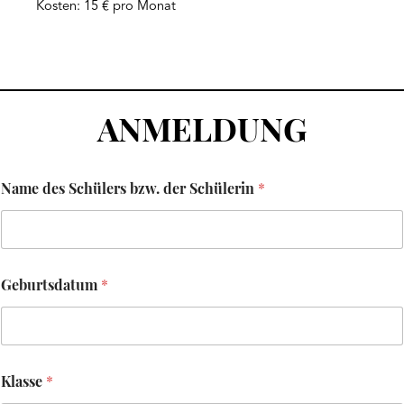
Kosten: 15 € pro Monat
ANMELDUNG
E
Name des Schülers bzw. der Schülerin
*
l
t
e
r
n
G
Geburtsdatum
*
e
b
u
r
t
s
Klasse
*
d