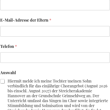
a
t
u
m
E-Mail-Adresse der Eltern
*
D
a
t
u
m
Telefon
*
Auswahl
Hiermit melde ich meine Tochter/meinen Sohn
verbindlich für das einjährige Chorangebot (August 2026
bis einschl. August 2027) der Streicherakademie
Hannover an der Grundschule Grimsehlweg an. Der
Unterricht umfasst das Singen im Chor sowie integrierte
Stimmbildung und Solmisation und wird von der