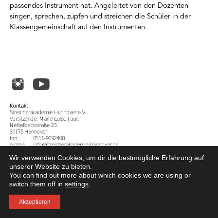
passendes Instrument hat. Angeleitet von den Dozenten
singen, sprechen, zupfen und streichen die Schüler in der
Klassengemeinschaft auf den Instrumenten.
Wir verwenden Cookies, um dir die bestmögliche Erfahrung auf
unserer Website zu bieten.
Mitgliederbereich
You can find out more about which cookies we are using or
Förderer
switch them off in
settings
.
Impressum
Datenschutzerklärung
Akzeptieren