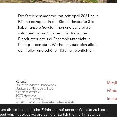
Die Streicherakademie hat seit April 2021 neue
Räume bezogen. In der Kleefelderstraße 31c
haben unsere Schülerinnen und Schüler ab
sofort ein neues Zuhause. Hier findet der
Einzelunterricht und Ensembleunterricht in
Kleingruppen statt. Wir hoffen, dass sich alle in
den hellen und schönen Räumen wohlfühlen.
Mitgl
Förde
Impr
Daten
um dir die bestmögliche Erfahrung auf unserer Website zu bieten.
bout which cookies we are using or switch them off in
settings
.